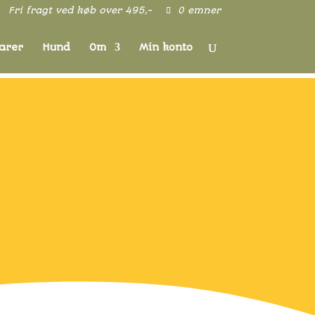
Fri fragt ved køb over 495,-
0 emner
varer
Hund
Om
Min konto