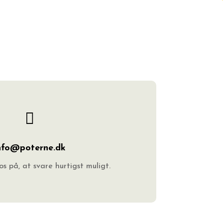

nfo@poterne.dk
s på, at svare hurtigst muligt.